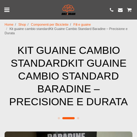
Home
Shop
Componenti per Biciclette
Fili e guaine
Kit guaine cambio standardKit Guaine Cambio Standard Baradine – Precisione e
Durata​
KIT GUAINE CAMBIO
STANDARDKIT GUAINE
CAMBIO STANDARD
BARADINE –
PRECISIONE E DURATA​