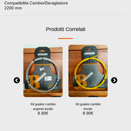
Compatibilità Cambio/Deragliatore
2200 mm
Prodotti Correlati
Kit guaine cambio
Kit guaine cambio
Kit freni 
argento lucido
kevlar
I
8.90
€
8.90
€
66.90
ltraleggeri
NK
0.00
€