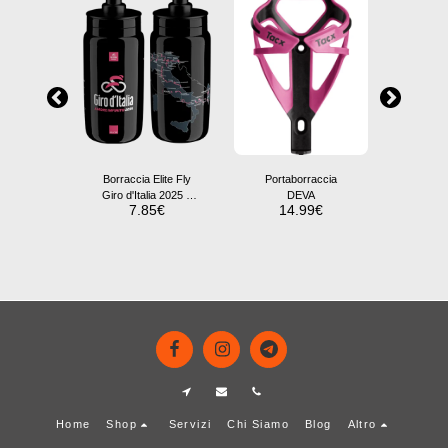
Borraccia Elite Fly
Portaborraccia
Prota
Giro d'Italia 2025 –
DEVA
presa la
7.85
€
14.99
€
14
Edizione Limitata
raccia
ale Radar
9
€
Home
Shop
Servizi
Chi Siamo
Blog
Altro