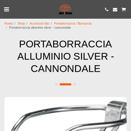
Home
Shop
Accessori bici
Portaborraccia / Borraccia
Portaborraccia alluminio silver - cannondale
PORTABORRACCIA
ALLUMINIO SILVER -
CANNONDALE