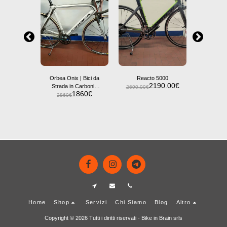
Orbea Onix | Bici da
Reacto 5000
REACT
2190.00
€
2
Strada in Carbonio
2690.00
€
1860
€
con Campagnolo
2860
€
000-IT
Centaur
0
€
Home
Shop
Servizi
Chi Siamo
Blog
Altro
Copyright © 2026 Tutti i diritti riservati -
Bike in Brain srls