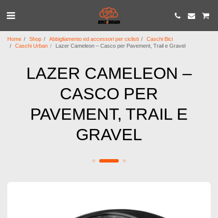
Home
Shop
Abbigliamento ed accessori per ciclisti
Caschi Bici
Caschi Urban
Lazer Cameleon – Casco per Pavement, Trail e Gravel
LAZER CAMELEON –
CASCO PER
PAVEMENT, TRAIL E
GRAVEL