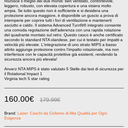
Riunisce il meglio dei due mondi: ben ventilato, confortevole,
leggero, robusto, con elevata copertura e una visiera molto
ampia. Se tutto questo non è sufficiente e si desidera una
protezione ancora maggiore, è disponibile un guscio a prova di
intemperie per coprire tutti i fori di ventilazione e mantenerti
asciutto e caldo. Il sistema Advanced Turnfit® integrato consente
una comoda regolazione dell'aderenza con una rapida rotazione
del quadrante montato sul retro. Questo casco è anche certificato
secondo lo standard NTA olandese, per cui è testato per impatti a
velocità più elevate. L'integrazione di uno strato MIPS a basso
attrito aggiunge protezione contro l'impatto rotazionale, ma non
interferisce con le capacità protettive già esistenti, rendendo la
sicurezza ancora più elevata!
Anverz NTA MIPS è stato valutato 5 Stelle dai test di sicurezza per
il Rotational Impact 1
Virginia tech 5 star rating
160.00
€
179.99
€
Brand:
Lazer: Caschi da Ciclismo di Alta Qualità per Ogni
Esigenza