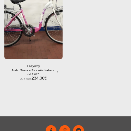
Easyway
Atala: Storia e Biciclette Italiane
/
dal 1907
234.00
€
275.00
€