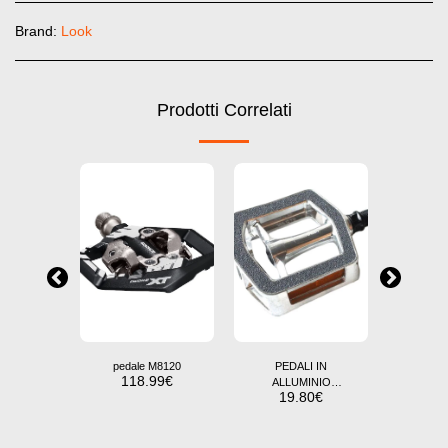
Brand:
Look
Prodotti Correlati
EDALI
pedale M8120
PEDALI IN
PAIA
118.99
€
NG 1
ALLUMINIO
TRE
0
€
19.80
€
18
ANTISCIVOLO
RUVIDO