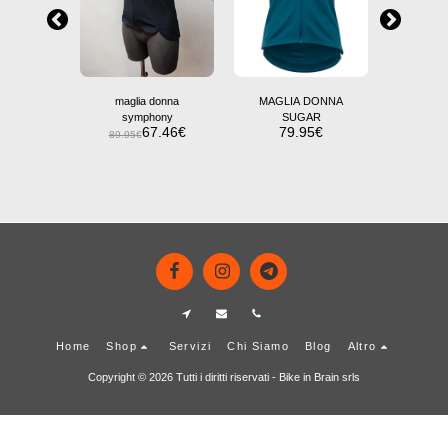
maglia donna
MAGLIA DONNA
magli
symphony
SUGAR
84.95
67.46
€
79.95
€
89.95
€
Attack
9.47
€
Home
Shop
Servizi
Chi Siamo
Blog
Altro
Copyright © 2026 Tutti i diritti riservati -
Bike in Brain srls