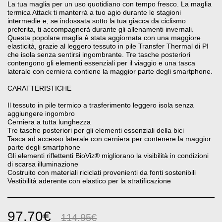
La tua maglia per un uso quotidiano con tempo fresco. La maglia
termica Attack ti manterrà a tuo agio durante le stagioni
intermedie e, se indossata sotto la tua giacca da ciclismo
preferita, ti accompagnerà durante gli allenamenti invernali.
Questa popolare maglia è stata aggiornata con una maggiore
elasticità, grazie al leggero tessuto in pile Transfer Thermal di PI
che isola senza sentirsi ingombrante. Tre tasche posteriori
contengono gli elementi essenziali per il viaggio e una tasca
laterale con cerniera contiene la maggior parte degli smartphone.
CARATTERISTICHE
Il tessuto in pile termico a trasferimento leggero isola senza
aggiungere ingombro
Cerniera a tutta lunghezza
Tre tasche posteriori per gli elementi essenziali della bici
Tasca ad accesso laterale con cerniera per contenere la maggior
parte degli smartphone
Gli elementi riflettenti BioViz® migliorano la visibilità in condizioni
di scarsa illuminazione
Costruito con materiali riciclati provenienti da fonti sostenibili
Vestibilità aderente con elastico per la stratificazione
97.70
€
114.95
€