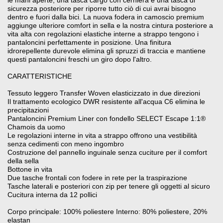
le mani aperte, una tasca cargo con cerniera e una tasca di
sicurezza posteriore per riporre tutto ciò di cui avrai bisogno
dentro e fuori dalla bici. La nuova fodera in camoscio premium
aggiunge ulteriore comfort in sella e la nostra cintura posteriore a
vita alta con regolazioni elastiche interne a strappo tengono i
pantaloncini perfettamente in posizione. Una finitura
idrorepellente durevole elimina gli spruzzi di traccia e mantiene
questi pantaloncini freschi un giro dopo l'altro.
CARATTERISTICHE
Tessuto leggero Transfer Woven elasticizzato in due direzioni
Il trattamento ecologico DWR resistente all'acqua C6 elimina le
precipitazioni
Pantaloncini Premium Liner con fondello SELECT Escape 1:1®
Chamois da uomo
Le regolazioni interne in vita a strappo offrono una vestibilità
senza cedimenti con meno ingombro
Costruzione del pannello inguinale senza cuciture per il comfort
della sella
Bottone in vita
Due tasche frontali con fodere in rete per la traspirazione
Tasche laterali e posteriori con zip per tenere gli oggetti al sicuro
Cucitura interna da 12 pollici
Corpo principale: 100% poliestere Interno: 80% poliestere, 20%
elastan