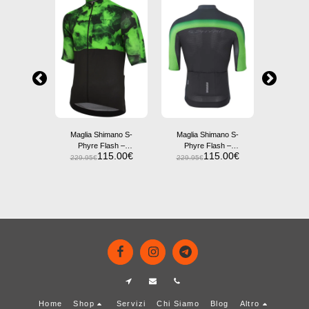
Maglia Shimano S-
Maglia Shimano S-
Maglia 
Phyre Flash –
Phyre Flash –
Phyre 
115.00
€
115.00
€
Performance
Performance
Perf
229.95
€
229.95
€
179.95
imano S-
Aerodinamica e
Aerodinamica e
Profess
ggera –
Design Elegante
Design Elegante
Cli
07.97
€
mance
nale per
aldi
Home
Shop
Servizi
Chi Siamo
Blog
Altro