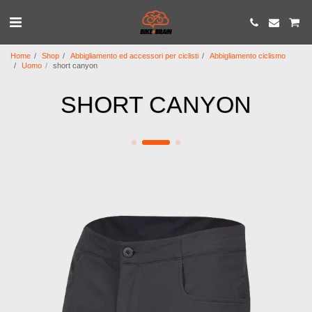
Home
Shop
Abbigliamento ed accessori per ciclisti
Abbigliamento ciclismo
Uomo
short canyon
SHORT CANYON