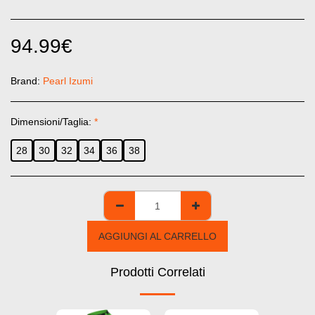
94.99
€
Brand:
Pearl Izumi
Dimensioni/Taglia:
*
28
30
32
34
36
38
AGGIUNGI AL CARRELLO
Prodotti Correlati