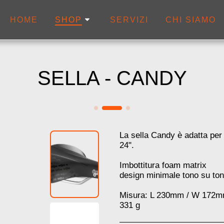
HOME
SERVIZI
CHI SIAMO
SHOP
SELLA - CANDY
La sella Candy è adatta per 
24".
Imbottitura foam matrix
design minimale tono su to
Misura: L 230mm / W 172
331 g