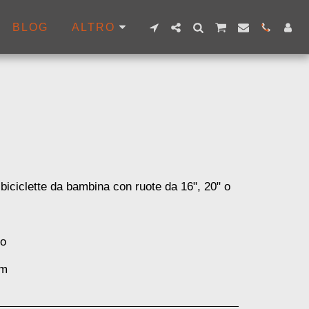
BLOG
ALTRO
biciclette da bambina con ruote da 16", 20" o
no
mm