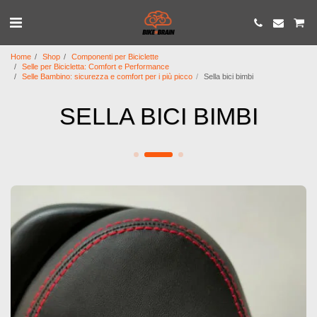
Home
Shop
Componenti per Biciclette
Selle per Bicicletta: Comfort e Performance
Selle Bambino: sicurezza e comfort per i più picco
Sella bici bimbi
SELLA BICI BIMBI