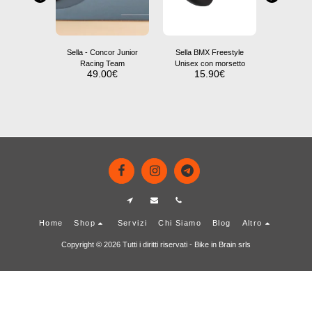
Sella - Concor Junior
Sella BMX Freestyle
Sella 
Racing Team
Unisex con morsetto
12
49.00
€
15.90
€
10
i Bimbi
14"
0
€
Home
Shop
Servizi
Chi Siamo
Blog
Altro
Copyright © 2026 Tutti i diritti riservati -
Bike in Brain srls