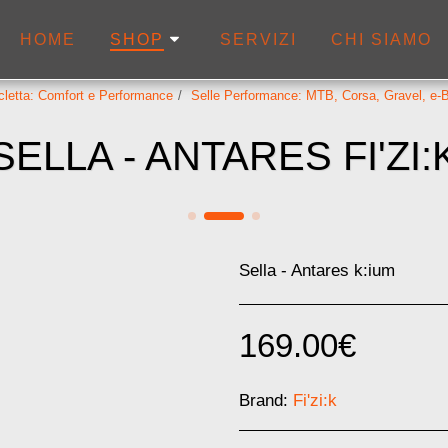
HOME
SERVIZI
CHI SIAMO
SHOP
icletta: Comfort e Performance
Selle Performance: MTB, Corsa, Gravel, e-B
SELLA - ANTARES FI'ZI:
Sella - Antares k:ium
169.00
€
Brand:
Fi'zi:k