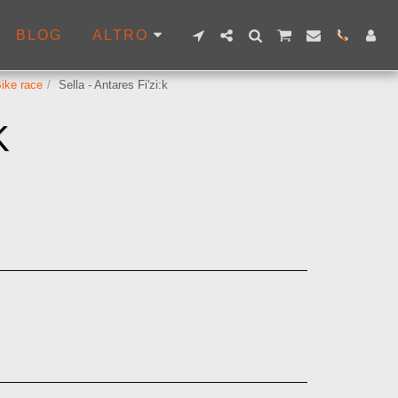
BLOG
ALTRO
ike race
Sella - Antares Fi'zi:k
K