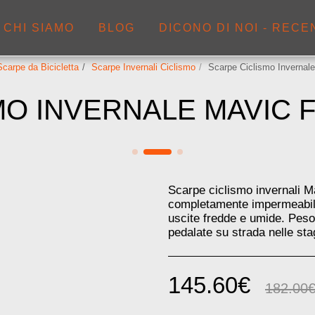
CHI SIAMO
BLOG
DICONO DI NOI - RECE
Scarpe da Bicicletta
Scarpe Invernali Ciclismo
Scarpe Ciclismo Inverna
MO INVERNALE MAVIC 
Scarpe ciclismo invernal
completamente impermeabile.
uscite fredde e umide. Peso
pedalate su strada nelle sta
145.60
€
182.00