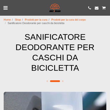
Home
Shop
Prodotti per la cura
Prodotti per la cura del corpo
Sanificatore Deodorante per caschi da bicicletta
SANIFICATORE
DEODORANTE PER
CASCHI DA
BICICLETTA