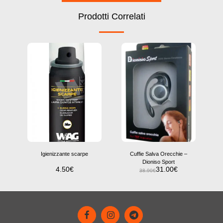
Prodotti Correlati
Igienizzante scarpe
Cuffie Salva Orecchie –
Dioniso Sport
4.50
€
31.00
€
38.90
€