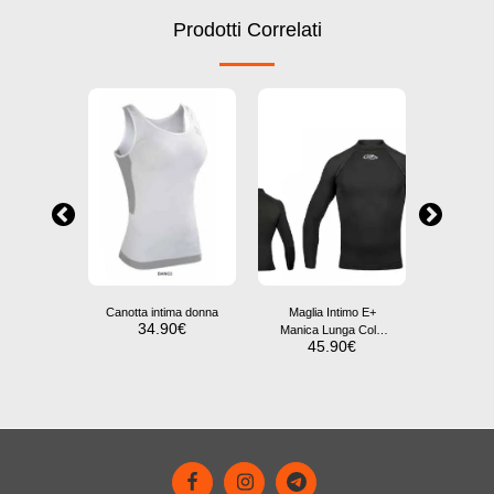
Prodotti Correlati
timo E+
Canotta intima donna
Maglia Intimo E+
Maglia
34.90
€
Lunga
Manica Lunga Collo
Mani
0
€
45.90
€
45
Comfort e
Alto: Comfort e
Girocoll
ogia
Tecnologia
Tec