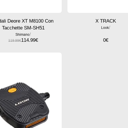
dali Deore XT M8100 Con
X TRACK
/
Tacchette SM-SH51
Look
/
Shimano
114.99
€
0
€
119.99
€