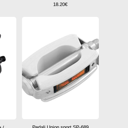
18.20
€
Pedali Union sport SP-689
 /