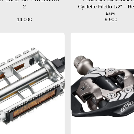
2
Cyclette Filetto 1/2" – R
/
Nera
Easy
14.00
€
9.90
€