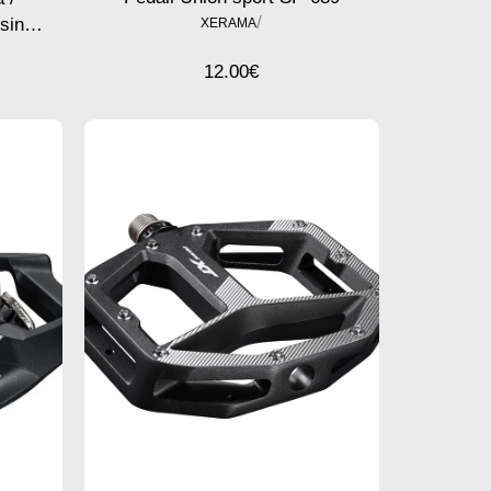
/
esina
XERAMA
12.00
€