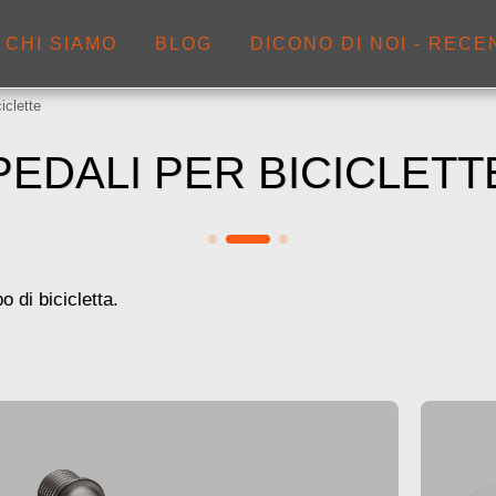
CHI SIAMO
BLOG
DICONO DI NOI - RECE
iclette
PEDALI PER BICICLETT
o di bicicletta.