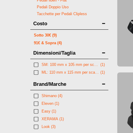
Pedali liberi - Flat
Pedali Doppio Uso
Tacchette per Pedali Clipless
Costo
Sotto
30
€
(9)
91
€
& Sopra
(4)
Dimensioni/Taglia
SM: 100 mm x 105 mm per scarpa GR 36 - 44
(1)
ML: 110 mm x 115 mm per scarpa GR 43 - 48
(1)
Brand/Marche
Shimano
(4)
Eleven
(1)
Easy
(1)
XERAMA
(1)
Look
(3)