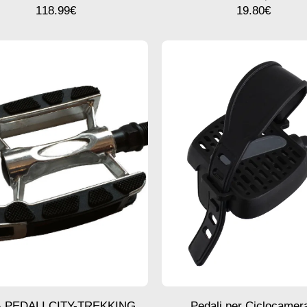
118.99
€
19.80
€
A PEDALI CITY-TREKKING
Pedali per Ciclocamera