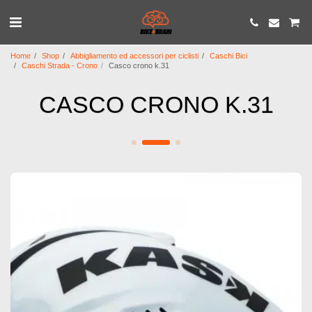
Home
Shop
Abbigliamento ed accessori per ciclisti
Caschi Bici
Caschi Strada - Crono
Casco crono k.31
CASCO CRONO K.31