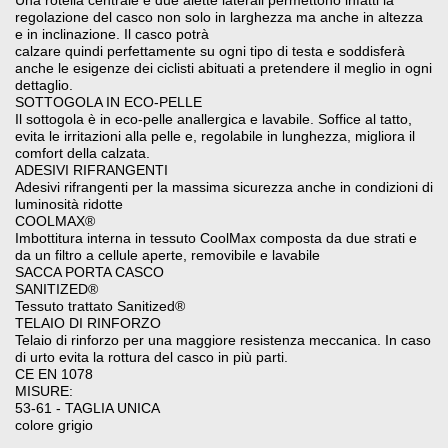
Una rotella centrale e due alette laterali permettono infatti la
regolazione del casco non solo in larghezza ma anche in altezza
e in inclinazione. Il casco potrà
calzare quindi perfettamente su ogni tipo di testa e soddisferà
anche le esigenze dei ciclisti abituati a pretendere il meglio in ogni
dettaglio.
SOTTOGOLA IN ECO-PELLE
Il sottogola è in eco-pelle anallergica e lavabile. Soffice al tatto,
evita le irritazioni alla pelle e, regolabile in lunghezza, migliora il
comfort della calzata.
ADESIVI RIFRANGENTI
Adesivi rifrangenti per la massima sicurezza anche in condizioni di
luminosità ridotte
COOLMAX®
Imbottitura interna in tessuto CoolMax composta da due strati e
da un filtro a cellule aperte, removibile e lavabile
SACCA PORTA CASCO
SANITIZED®
Tessuto trattato Sanitized®
TELAIO DI RINFORZO
Telaio di rinforzo per una maggiore resistenza meccanica. In caso
di urto evita la rottura del casco in più parti.
CE EN 1078
MISURE:
53-61 - TAGLIA UNICA
colore grigio