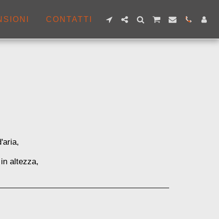
NSIONI
CONTATTI
'aria,
 in altezza,