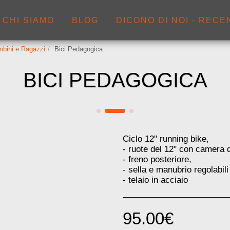
CHI SIAMO
BLOG
DICONO DI NOI - RECE
mbini e Ragazzi
Bici Pedagogica
BICI PEDAGOGICA
Ciclo 12" running bike,
- ruote del 12" con camera d
- freno posteriore,
- sella e manubrio regolabili
- telaio in acciaio
95.00
€