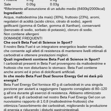
Sale
0.05g
0.03g
*Riferimento all'assunzione di un adulto medio (8400kj/2000kcal)
Ingredienti:
Acqua, maltodestrina (da mais) (30%), fruttosio (23%), aromi,
regolatori di acidità (acido citrico, citrato di sodio), agenti
gelificanti (gomma di Gellan, gomma di Xanthan), conservanti
(benzoato di sodio, sorbato di potassio), cloruro di sodio.
Non contiene allergeni
DOMANDE FREQUENTI
Che cos'è Beta Fuel di Science in Sport?
Il nostro Beta Fuel è un integratore energetico leader mondiale,
che consente agli atleti di resistenza di mantenere livelli ottimali di
carboidrati e ottenere prestazioni migliori.
Quali ingredienti contiene Beta Fuel di Science in Sport?
I carboidrati presenti in Beta Fuel provengono da maltodestrine e
fruttosio che non disturbano lo stomaco. Beta Fuel contiene
anche aromi ed è privo di dolcificanti artificiali.
In che modo Beta Fuel Dual Source Energy Gel mi darà più
energia?
Beta Fuel Energy Gel fornisce 40 g di carboidrati in una singola
porzione per aiutarti a raggiungere l'apporto consigliato di 80–120
g all'ora durante gli esercizi di resistenza. Abbiamo ottimizzato
questi 40 g di carboidrati nel nostro Beta Fuel Energy Gel con un
nuovissimo rapporto di 1:0,8 (maltodestrine-fruttosio) che
ottimizza l'assorbimento dei carboidrati, migliorando la produzione
di energia e riducendo i disturbi gastrointestinali.