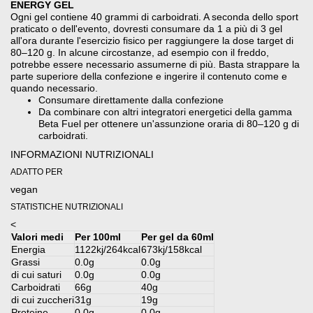
ENERGY GEL
Ogni gel contiene 40 grammi di carboidrati. A seconda dello sport
praticato o dell'evento, dovresti consumare da 1 a più di 3 gel
all'ora durante l'esercizio fisico per raggiungere la dose target di
80–120 g. In alcune circostanze, ad esempio con il freddo,
potrebbe essere necessario assumerne di più. Basta strappare la
parte superiore della confezione e ingerire il contenuto come e
quando necessario.
Consumare direttamente dalla confezione
Da combinare con altri integratori energetici della gamma
Beta Fuel per ottenere un'assunzione oraria di 80–120 g di
carboidrati.
INFORMAZIONI NUTRIZIONALI
ADATTO PER
vegan
STATISTICHE NUTRIZIONALI
<
Valori medi
Per 100ml
Per gel da 60ml
Energia
1122kj/264kcal
673kj/158kcal
Grassi
0.0g
0.0g
di cui saturi
0.0g
0.0g
Carboidrati
66g
40g
di cui zuccheri
31g
19g
Proteine
0.0g
0.0g