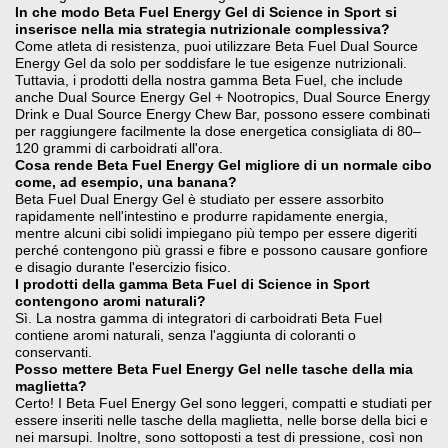
In che modo Beta Fuel Energy Gel di Science in Sport si
inserisce nella mia strategia nutrizionale complessiva?
Come atleta di resistenza, puoi utilizzare Beta Fuel Dual Source
Energy Gel da solo per soddisfare le tue esigenze nutrizionali.
Tuttavia, i prodotti della nostra gamma Beta Fuel, che include
anche Dual Source Energy Gel + Nootropics, Dual Source Energy
Drink e Dual Source Energy Chew Bar, possono essere combinati
per raggiungere facilmente la dose energetica consigliata di 80–
120 grammi di carboidrati all'ora.
Cosa rende Beta Fuel Energy Gel migliore di un normale cibo
come, ad esempio, una banana?
Beta Fuel Dual Energy Gel è studiato per essere assorbito
rapidamente nell'intestino e produrre rapidamente energia,
mentre alcuni cibi solidi impiegano più tempo per essere digeriti
perché contengono più grassi e fibre e possono causare gonfiore
e disagio durante l'esercizio fisico.
I prodotti della gamma Beta Fuel di Science in Sport
contengono aromi naturali?
Sì. La nostra gamma di integratori di carboidrati Beta Fuel
contiene aromi naturali, senza l'aggiunta di coloranti o
conservanti.
Posso mettere Beta Fuel Energy Gel nelle tasche della mia
maglietta?
Certo! I Beta Fuel Energy Gel sono leggeri, compatti e studiati per
essere inseriti nelle tasche della maglietta, nelle borse della bici e
nei marsupi. Inoltre, sono sottoposti a test di pressione, così non