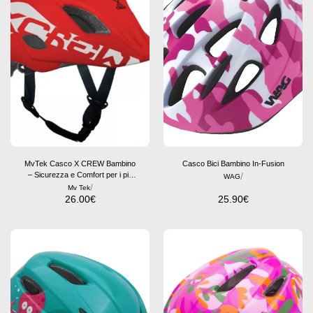
MvTek Casco X CREW Bambino
Casco Bici Bambino In-Fusion
– Sicurezza e Comfort per i più
/
WAG
piccoli
/
Mv Tek
26.00
€
25.90
€