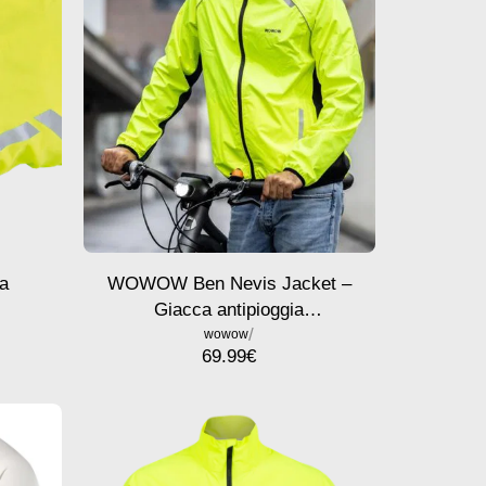
WOWOW Ben Nevis Jacket –
ia
Giacca antipioggia
e
/
impermeabile e riflettente per
wowow
69.99
€
ciclisti urbani