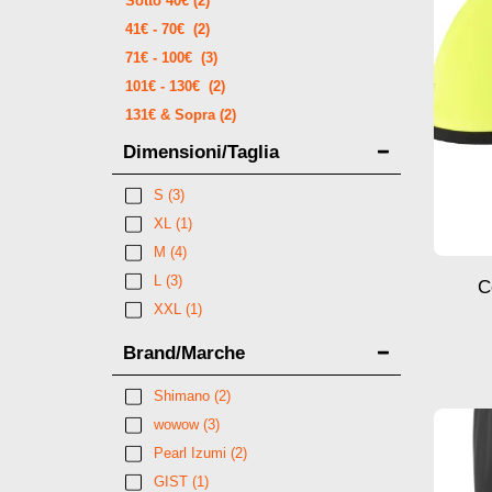
Sotto
40
€
(2)
41
€
-
70
€
(2)
71
€
-
100
€
(3)
101
€
-
130
€
(2)
131
€
& Sopra
(2)
Dimensioni/Taglia
S
(3)
XL
(1)
M
(4)
L
(3)
C
XXL
(1)
Brand/Marche
Shimano
(2)
wowow
(3)
Pearl Izumi
(2)
GIST
(1)