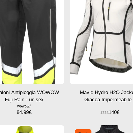
aloni Antipioggia WOWOW
Mavic Hydro H2O Jacke
Fuji Rain - unisex
Giacca Impermeabile
/
Aderente per Pioggia Le
wowow
84.99
€
140
€
177
€