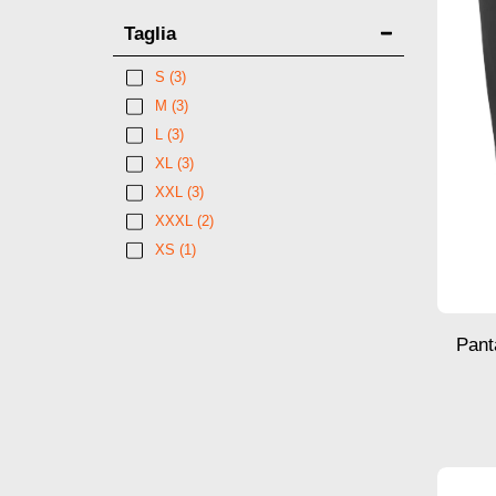
Taglia
S
(3)
M
(3)
L
(3)
XL
(3)
XXL
(3)
XXXL
(2)
XS
(1)
Pant