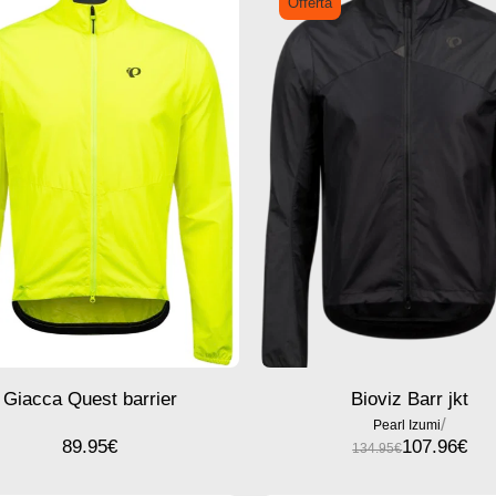
Offerta
Giacca Quest barrier
Bioviz Barr jkt
/
Pearl Izumi
89.95
€
107.96
€
134.95
€