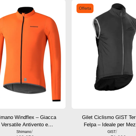
Offerta
imano Windflex – Giacca
Gilet Ciclismo GIST Te
Versatile Antivento e
Felpa – Ideale per Me
/
/
Impermeabile
Stagione e Climi Temper
Shimano
GIST