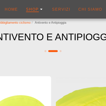
HOME
SERVIZI
CHI SIAMO
SHOP
Abbigliamento ciclismo
Antivento e Antipioggia
NTIVENTO E ANTIPIOGG