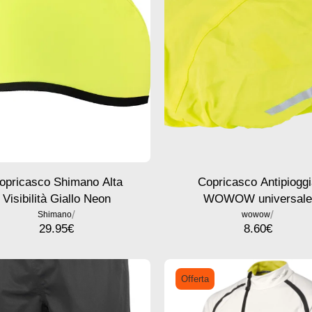
opricasco Shimano Alta
Copricasco Antipiogg
Visibilità Giallo Neon
WOWOW universal
/
/
Shimano
wowow
29.95
€
8.60
€
Offerta