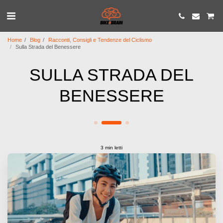
Home
Blog
Racconti, Consigli e Tendenze del Ciclismo
Sulla Strada del Benessere
SULLA STRADA DEL
BENESSERE
3 min letti