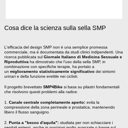
Cosa dice la scienza sulla sella SMP
L'efficacia del design SMP non è una semplice promessa
commerciale, ma è documentata da studi clinici indipendenti. Una
ricerca pubblicata sul
Giornale Italiano di Medicina Sessuale e
Riproduttiva
ha dimostrato che l'uso della sella SMP, in
combinazione con specifiche terapie, ha portato a
un
miglioramento statisticamente significativo
dei sintomi
urinari e della funzione erettile nei ciclisti
.
Il progetto brevettato
SMP4Bike
si basa su pilastri fondamentali
che risolvono questi problemi alla radice:
1.
Canale centrale completamente aperto:
evita la
compressione della zona perineale e prostatica, mantenendo
libero il flusso sanguigno
.
2.
Punta a "becco d'aquila":
studiata per non schiacciare i
genitali esterni, anche in posizioni molto avanzate o basse sul