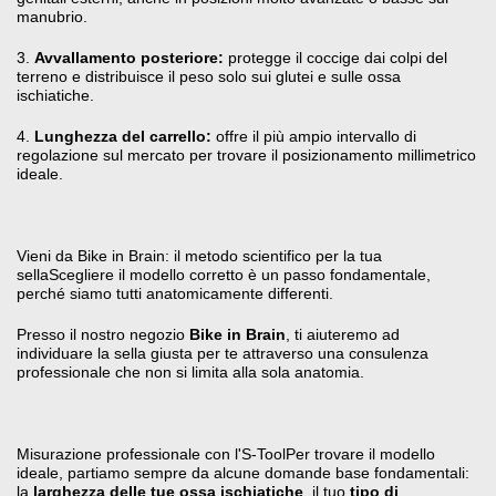
manubrio
.
3.
Avvallamento posteriore:
protegge il coccige dai colpi del
terreno e distribuisce il peso solo sui glutei e sulle ossa
ischiatiche
.
4.
Lunghezza del carrello:
offre il più ampio intervallo di
regolazione sul mercato per trovare il posizionamento millimetrico
ideale
.
Vieni da Bike in Brain: il metodo scientifico per la tua
sella
Scegliere il modello corretto è un passo fondamentale,
perché siamo tutti anatomicamente differenti.
Presso il nostro negozio
Bike in Brain
, ti aiuteremo ad
individuare la sella giusta per te attraverso una consulenza
professionale che non si limita alla sola anatomia.
Misurazione professionale con l'S-Tool
Per trovare il modello
ideale, partiamo sempre da alcune domande base fondamentali:
la
larghezza delle tue ossa ischiatiche
, il tuo
tipo di