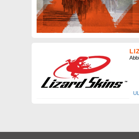
LI
Abbi
U